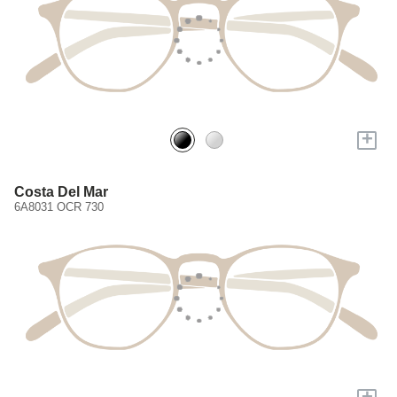
+
Costa Del Mar
6A8031 OCR 730
+