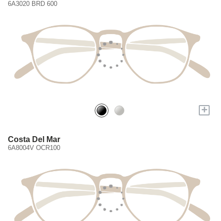
6A3020 BRD 600
+
Costa Del Mar
6A8004V OCR100