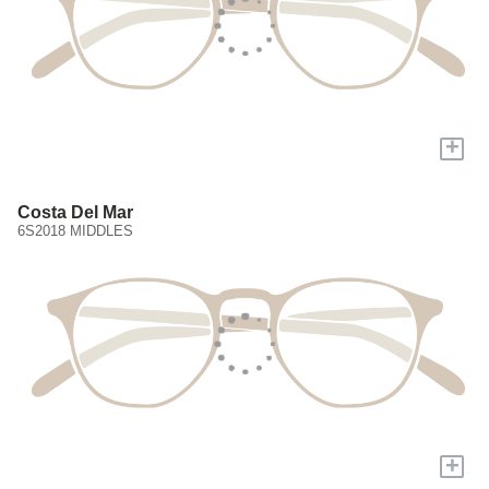
+
Costa Del Mar
6S2018 MIDDLES
+