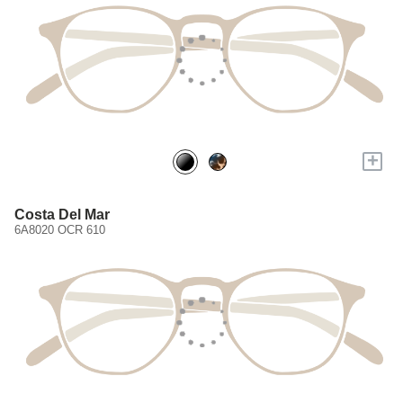
+
Costa Del Mar
6A8020 OCR 610