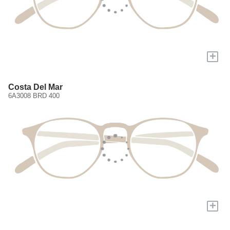
+
Costa Del Mar
6A3008 BRD 400
+