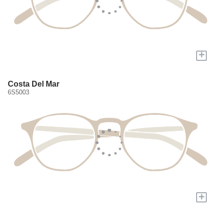
+
Costa Del Mar
6S5003
+