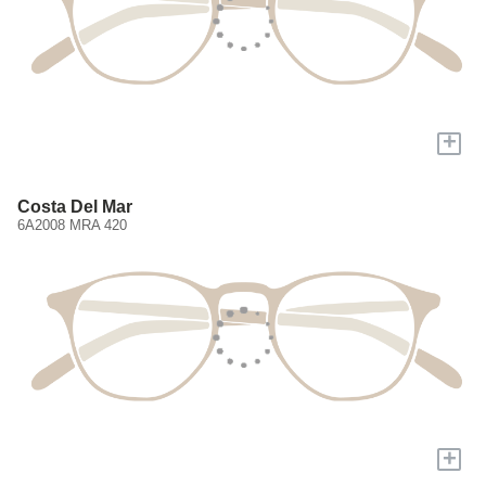
+
Costa Del Mar
6A2008 MRA 420
+