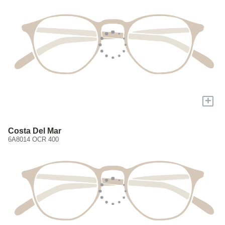
+
Costa Del Mar
6A8014 OCR 400