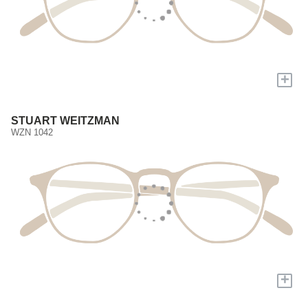
+
STUART WEITZMAN
WZN 1042
+