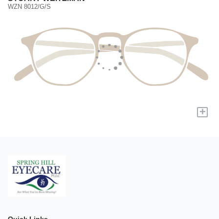
WZN 8012/G/S
+
Quick Links