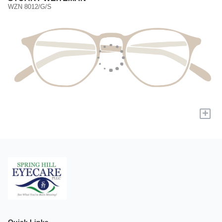
WZN 8012/G/S
+
Quick Links