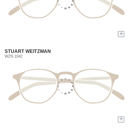
+
STUART WEITZMAN
WZN 1042
+